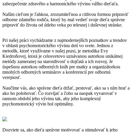
zabezpečenie zdravého a harmonického vývinu vášho dieťaťa.
Naším cieľom je ľahkou, zrozumiteľnou a citlivou formou pripraviť
odborne zdatného rodiča, ktorý by mal vedieť svoje dieťa správne
pripraviť do života od útleho veku po telesnej i duševnej stránke.
Pri našej práci vychádzame z najmodernejších poznatkov a trendov
v oblasti psychomotorického vývinu detí vo svete. Jednou z
metodík, ktoré využívame v našej praxi, je metodika Evy
Kiedroňovej, ktorá je celosvetovo uznávanou autorkou unikátnej
metódy zameranej na starostlivosť o dojčatá a ich rozvoj. Je
úspešnou autorkou odborných kníh pre matky a organizátorkou
mnohých odborných seminárov a konferencií pre odbornú
verejnosť.
Naučíme vás, ako správne dieťa držať, pestovať, ako sa s ním hrať a
ako ho polohovať. Čo rozvíjať a čoho sa naopak vyvarovať v
rannom období jeho vývinu tak, aby jeho komplexný
psychomotorický vývin bol optimálny.
Dozviete sa, ako dieťa správne motivovať a stimulovať k jeho