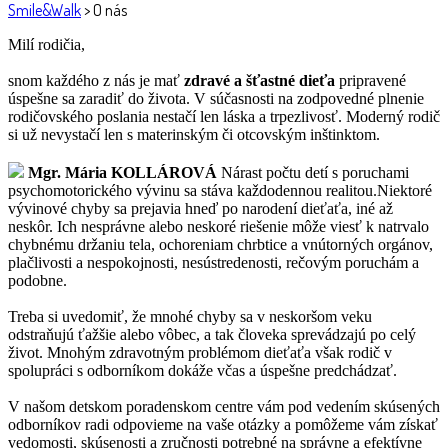
Smile&Walk
>
O nás
Milí rodičia,
snom každého z nás je mať
zdravé a šťastné dieťa
pripravené
úspešne sa zaradiť do života. V súčasnosti na zodpovedné plnenie
rodičovského poslania nestačí len láska a trpezlivosť. Moderný rodič
si už nevystačí len s materinským či otcovským inštinktom.
Mgr. Mária KOLLÁROVÁ
Nárast počtu detí s poruchami
psychomotorického vývinu sa stáva každodennou realitou.Niektoré
vývinové chyby sa prejavia hneď po narodení dieťaťa, iné až
neskôr. Ich nesprávne alebo neskoré riešenie môže viesť k natrvalo
chybnému držaniu tela, ochoreniam chrbtice a vnútorných orgánov,
plačlivosti a nespokojnosti, nesústredenosti, rečovým poruchám a
podobne.
Treba si uvedomiť, že mnohé chyby sa v neskoršom veku
odstraňujú ťažšie alebo vôbec, a tak človeka sprevádzajú po celý
život. Mnohým zdravotným problémom dieťaťa však rodič v
spolupráci s odborníkom dokáže včas a úspešne predchádzať.
V našom detskom poradenskom centre vám pod vedením skúsených
odborníkov radi odpovieme na vaše otázky a pomôžeme vám získať
vedomosti, skúsenosti a zručnosti potrebné na správne a efektívne