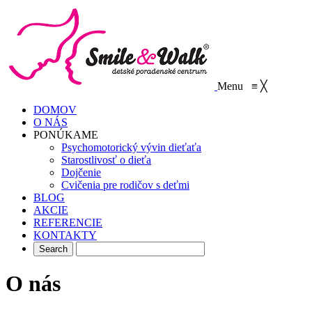
Menu
≡
╳
DOMOV
O NÁS
PONÚKAME
Psychomotorický vývin dieťaťa
Starostlivosť o dieťa
Dojčenie
Cvičenia pre rodičov s deťmi
BLOG
AKCIE
REFERENCIE
KONTAKTY
O nás